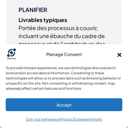
PLANIFIER
Livrables typiques
Portée des processus à couvrir,
incluant une ébauche du cadre de
processus et de l’architecture des
processus :
Manage Consent
Portée des processus à couvrir,
To provide the best experiences, we use technologies like cookies to
incluant une ébauche du cadre de
store and/or access device information. Consenting to these
technologies will allow us to process data such as browsing behavior or
processus et de l’architecture des
unique IDs on this site. Not consenting or withdrawing consent, may
adversely affect certain features and functions.
processus
Inventaire de la documentation
Accept
existante, incluant cartes de
processus, SOP, instructions de
Opt-out preferences
Privacy Statement
Imprint
travail et autres