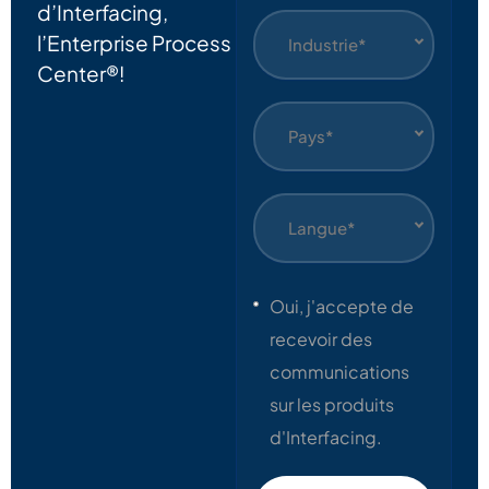
d’Interfacing,
l’Enterprise Process
Industrie*
Center®!
Pays*
Langue*
Oui, j'accepte de
recevoir des
communications
sur les produits
d'Interfacing.