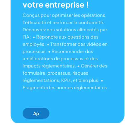
votre entreprise !
Conçus pour optimiser les opérations,
l'efficacité et renforcer la conformité.
Découvrez nos solutions alimentés par
l’IA :
• Répondre aux questions des
employés.
• Transformer des vidéos en
processus.
• Recommander des
améliorations de processus et des
impacts réglementaires.
• Générer des
formulaire, processus, risques,
réglementations, KPIs, et bien plus.
•
Fragmenter les normes réglementaires
Ap
Pre
Nez