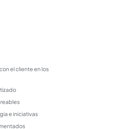
on el cliente en los
atizado
treables
ia e iniciativas
umentados