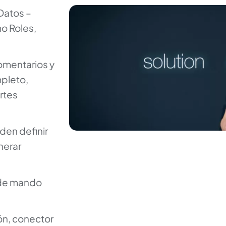
Datos –
o Roles,
omentarios y
mpleto,
rtes
en definir
nerar
 de mando
ión, conector