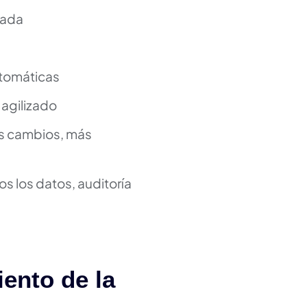
lada
utomáticas
 agilizado
s cambios, más
s los datos, auditoría
ento de la