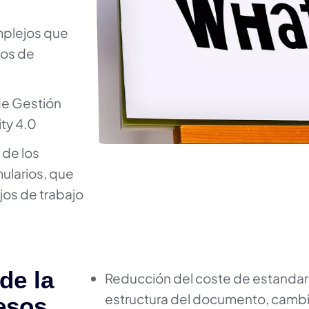
mplejos que
los de
de Gestión
ity 4.0
 de los
mularios, que
jos de trabajo
de la
Reducción del coste de estandariz
estructura del documento, camb
esos