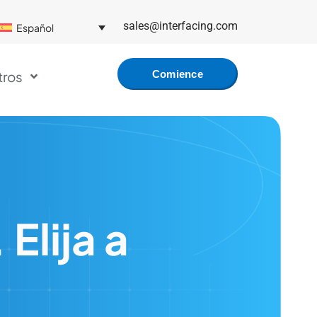
sales@interfacing.com
Español
tros
Comience
Gratis
Elija a