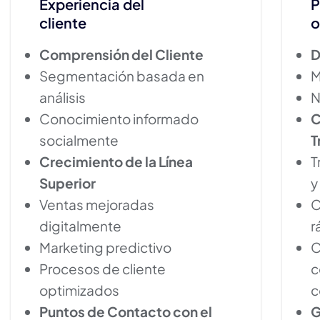
Experiencia del
P
cliente
o
Comprensión del Cliente
D
Segmentación basada en
M
análisis
N
Conocimiento informado
C
socialmente
T
Crecimiento de la Línea
T
Superior
y
Ventas mejoradas
C
digitalmente
r
Marketing predictivo
C
Procesos de cliente
c
optimizados
c
Puntos de Contacto con el
G