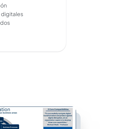
ión
 digitales
idos