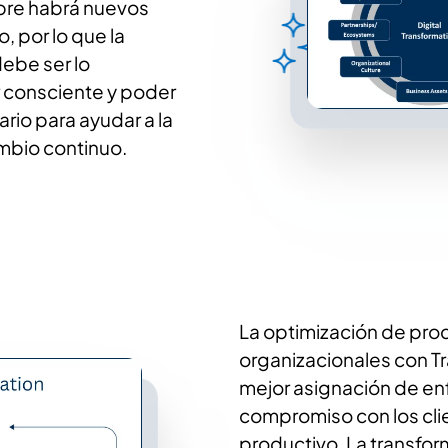
pre habrá nuevos
 por lo que la
debe ser lo
r consciente y poder
io para ayudar a la
ambio continuo.
La optimización de pro
organizacionales con Tr
mejor asignación de enf
compromiso con los clie
productivo. La transfor