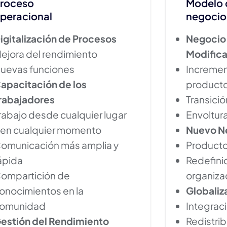
roceso
Modelo 
peracional
negocio
igitalización de Procesos
Negocio
ejora del rendimiento
Modific
uevas funciones
Increme
apacitación de los
producto
rabajadores
Transició
rabajo desde cualquier lugar
Envoltura
 en cualquier momento
Nuevo Ne
omunicación más amplia y
Producto
ápida
Redefinic
ompartición de
organiza
onocimientos en la
Globaliza
omunidad
Integrac
estión del Rendimiento
Redistrib