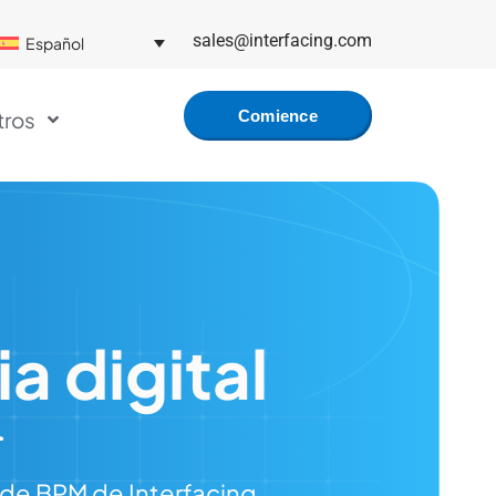
sales@interfacing.com
Español
tros
Comience
Gratis
a digital
 de BPM de Interfacing.