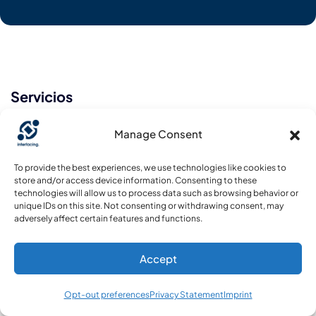
Servicios
Manage Consent
Gestión de procesos empresariales
To provide the best experiences, we use technologies like cookies to
Servicios de Consultoría
store and/or access device information. Consenting to these
technologies will allow us to process data such as browsing behavior or
Transformación digital
unique IDs on this site. Not consenting or withdrawing consent, may
adversely affect certain features and functions.
Mejora de los procesos empresariales
Accept
Arquitectura empresarial
Opt-out preferences
Privacy Statement
Imprint
Productos