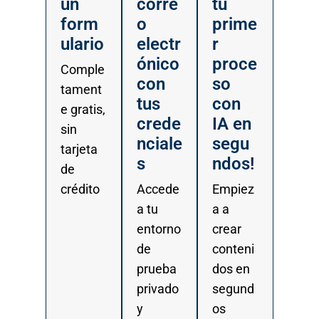
un
corre
tu
form
o
prime
ulario
electr
r
ónico
proce
Comple
con
so
tament
tus
con
e gratis,
crede
IA en
sin
nciale
segu
tarjeta
s
ndos!
de
crédito
Accede
Empiez
a tu
a a
entorno
crear
de
conteni
prueba
dos en
privado
segund
y
os