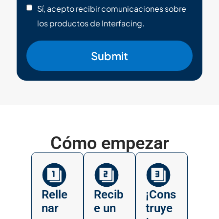
Sí, acepto recibir comunicaciones sobre
los productos de Interfacing.
Submit
Cómo empezar
Relle
Recib
¡Cons
nar
e un
truye