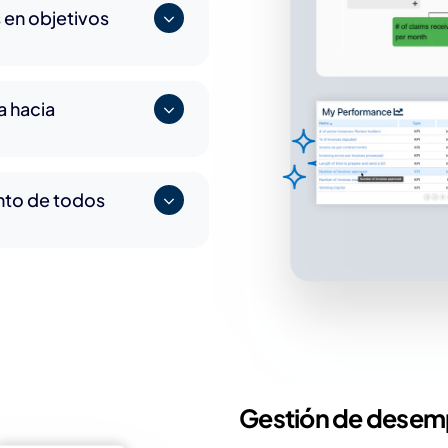
 en objetivos
ba hacia
ento de todos
Gestión de dese