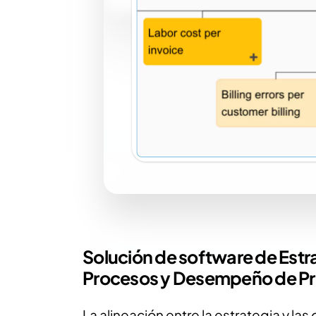
Solución de software de Estr
Procesos y Desempeño de P
La alineación entre la estrategia y la