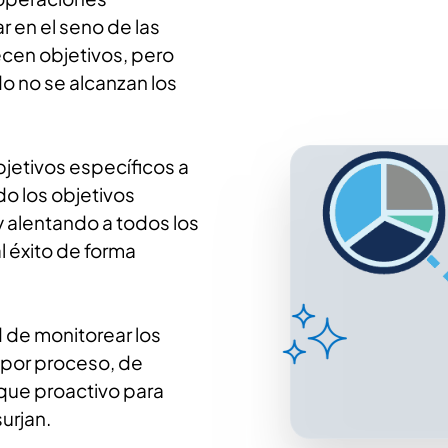
ar en el seno de las
cen objetivos, pero
o no se alcanzan los
bjetivos específicos a
do los objetivos
y alentando a todos los
l éxito de forma
 de monitorear los
y por proceso, de
ue proactivo para
urjan.