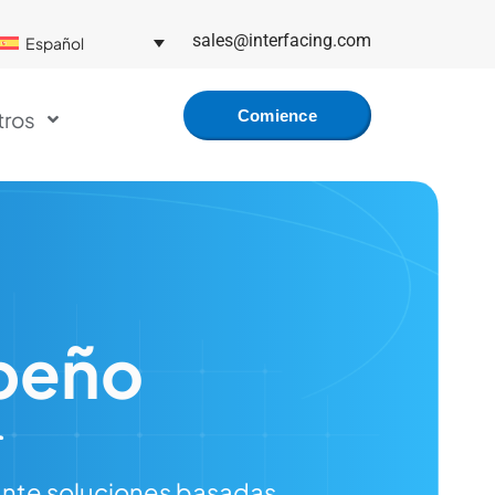
sales@interfacing.com
Español
tros
Comience
Gratis
mpeño
ante soluciones basadas