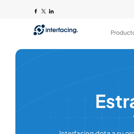
Product
Estr
Interfacing dota a su 