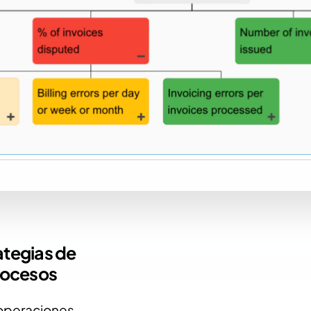
ategias de
rocesos
s operaciones