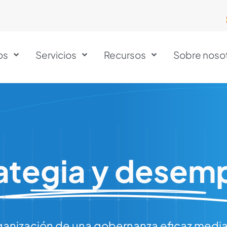
os
Servicios
Recursos
Sobre noso
ategia y dese
organización de una gobernanza eficaz medi