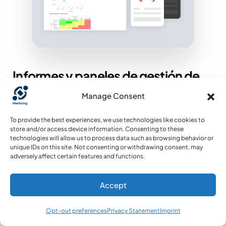
Informes y paneles de gestión de
incidencias
Manage Consent
Revise los informes de incidentes del SGC a
To provide the best experiences, we use technologies like cookies to
store and/or access device information. Consenting to these
través de cuadros de mando
technologies will allow us to process data such as browsing behavior or
personalizados, que ofrecen gráficos
unique IDs on this site. Not consenting or withdrawing consent, may
adversely affect certain features and functions.
interactivos y representaciones visuales de
los datos de los incidentes. Los usuarios
Accept
pueden filtrar, analizar y desglosar las
métricas de los incidentes, lo que permite
Opt-out preferences
Privacy Statement
Imprint
tomar decisiones eficaces y responder con