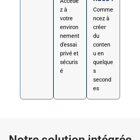
Accéde
z à
Comme
votre
ncez à
environ
créer
nement
du
d'essai
conten
privé et
u en
sécuris
quelque
é
s
second
es
Notre solution intégrée