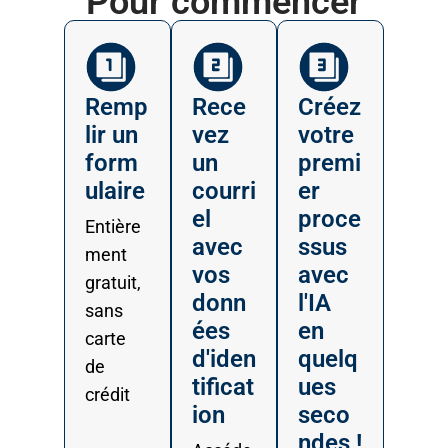
Pour commencer
Remp
Rece
Créez
lir un
vez
votre
form
un
premi
ulaire
courri
er
el
proce
Entière
avec
ssus
ment
vos
avec
gratuit,
donn
l'IA
sans
ées
en
carte
d'iden
quelq
de
tificat
ues
crédit
ion
seco
ndes !