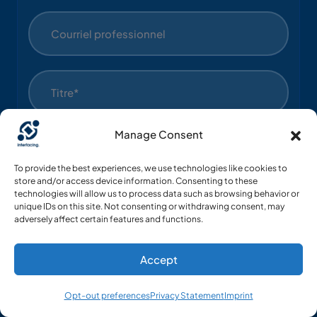
Manage Consent
To provide the best experiences, we use technologies like cookies to
store and/or access device information. Consenting to these
technologies will allow us to process data such as browsing behavior or
unique IDs on this site. Not consenting or withdrawing consent, may
Industrie*
adversely affect certain features and functions.
Accept
Pays*
Opt-out preferences
Privacy Statement
Imprint