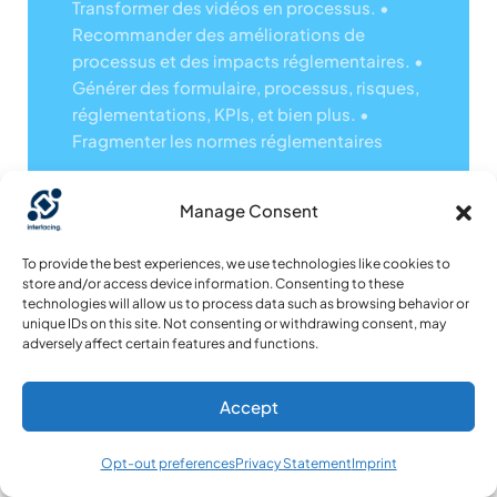
Recommander des améliorations de
processus et des impacts réglementaires.
•
Générer des formulaire, processus, risques,
réglementations, KPIs, et bien plus.
•
Fragmenter les normes réglementaires
Manage Consent
Appr
Enez
To provide the best experiences, we use technologies like cookies to
store and/or access device information. Consenting to these
-en
technologies will allow us to process data such as browsing behavior or
unique IDs on this site. Not consenting or withdrawing consent, may
Plus
adversely affect certain features and functions.
Sur
Accept
L'IA
Ave
Opt-out preferences
Privacy Statement
Imprint
C