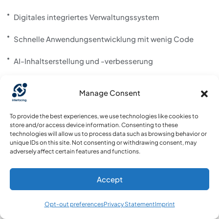
Digitales integriertes Verwaltungssystem
Schnelle Anwendungsentwicklung mit wenig Code
AI-Inhaltserstellung und -verbesserung
Risiko & Kontrolle mgmt
Manage Consent
Über uns
To provide the best experiences, we use technologies like cookies to
store and/or access device information. Consenting to these
technologies will allow us to process data such as browsing behavior or
unique IDs on this site. Not consenting or withdrawing consent, may
Kontakt
adversely affect certain features and functions.
Über
Accept
Testimonials
Opt-out preferences
Privacy Statement
Imprint
Kontakt