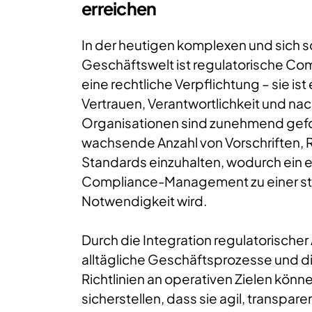
erreichen
In der heutigen komplexen und sich 
Geschäftswelt ist regulatorische Com
eine rechtliche Verpflichtung – sie ist
Vertrauen, Verantwortlichkeit und nac
Organisationen sind zunehmend gefo
wachsende Anzahl von Vorschriften, R
Standards einzuhalten, wodurch ein e
Compliance-Management zu einer st
Notwendigkeit wird.
Durch die Integration regulatorischer
alltägliche Geschäftsprozesse und d
Richtlinien an operativen Zielen kön
sicherstellen, dass sie agil, transpar