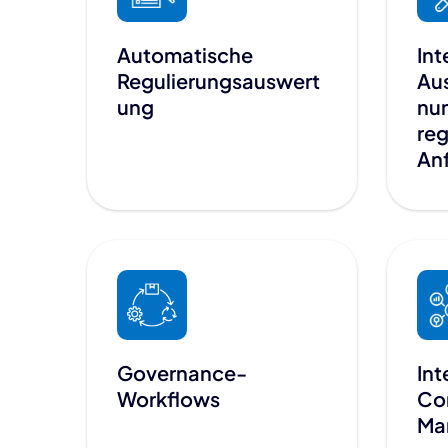
Automatische
Int
Regulierungsauswert
Au
ung
nun
reg
An
Governance-
Int
Workflows
Co
Ma