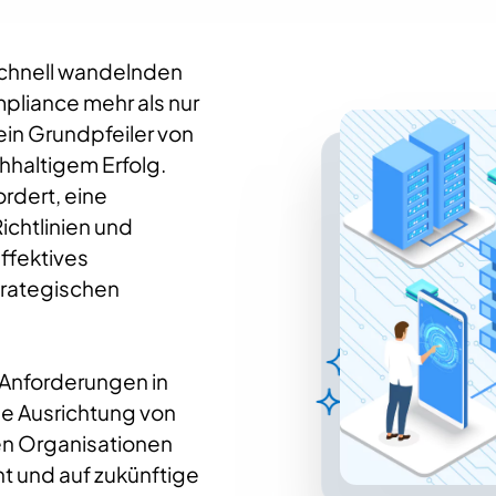
schnell wandelnden
pliance mehr als nur
 ein Grundpfeiler von
hhaltigem Erfolg.
rdert, eine
ichtlinien und
ffektives
rategischen
 Anforderungen in
ie Ausrichtung von
nen Organisationen
ent und auf zukünftige