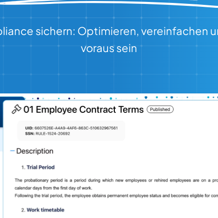
iance sichern: Optimieren, vereinfachen u
voraus sein