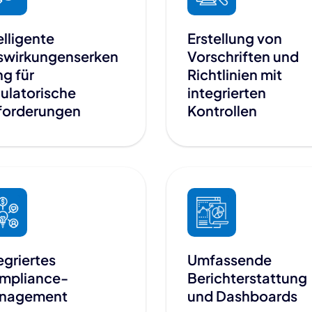
elligente
Erstellung von
swirkungenserken
Vorschriften und
g für
Richtlinien mit
ulatorische
integrierten
forderungen
Kontrollen
egriertes
Umfassende
mpliance-
Berichterstattung
nagement
und Dashboards