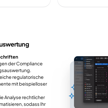
auswertung
chriften
ngen der Compliance
ngsauswertung.
eiche regulatorische
ente mit beispielloser
ie Analyse rechtlicher
atisieren, sodass Ihr