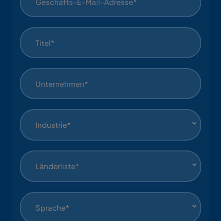
Industrie*
Länderliste*
Sprache*