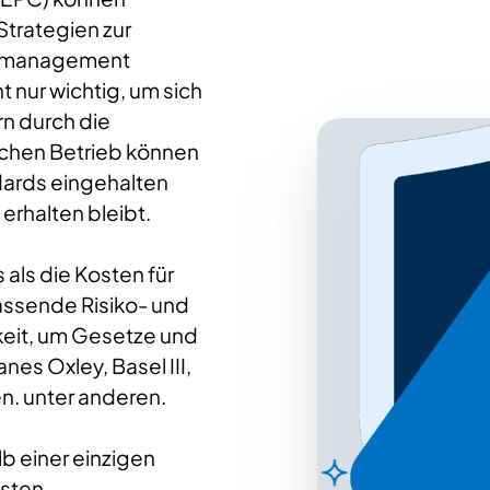
Strategien zur
ikomanagement
 nur wichtig, um sich
n durch die
lichen Betrieb können
ndards eingehalten
erhalten bleibt.
 als die Kosten für
fassende Risiko- und
eit, um Gesetze und
es Oxley, Basel III,
en. unter anderen.
b einer einzigen
ysten