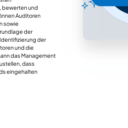
n, bewerten und
können Auditoren
en sowie
rundlage der
dentifizierung der
atoren und die
e kann das Management
stellen, dass
rds eingehalten