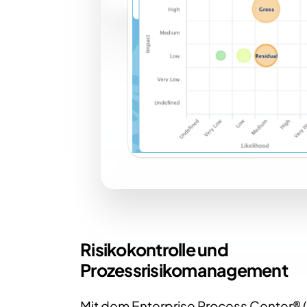
Risikokontrolle und
Prozessrisikomanagement
Mit dem Enterprise Process Center®