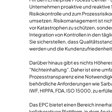
Unternehmen proaktive und reaktive 
Risikokontrolle und zum Prozessris
umsetzen. Risikomanagement ist nicht
vor Katastrophen zu schützen, sonder
Integration von Kontrollen in den täg
Sie sicherstellen, dass Qualitätssta
werden und die Kundenzufriedenheit 
Darüber hinaus gibt es nichts Höheres
“Nichteinhaltung”. Daher ist eine um
Prozesstransparenz eine Notwendigk
behördliche Anforderungen wie Sarban
IWF, HIPPA, FDA, ISO 15000, zu erfüll
Das EPC bietet einen Bereich innerhal
kollaborativen Plattform, in dem Anal