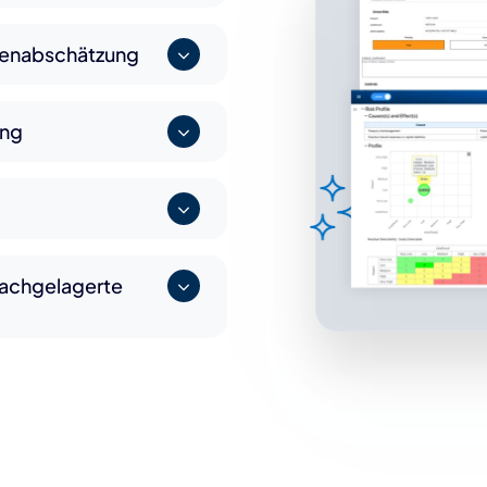
lgenabschätzung
ung
nachgelagerte