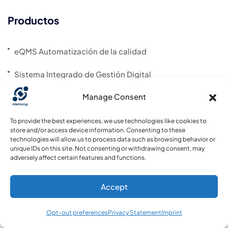
Productos
eQMS Automatización de la calidad
Sistema Integrado de Gestión Digital
Manage Consent
Desarrollo rápido de aplicaciones de bajo código
Creación y mejora de contenidos de IA
To provide the best experiences, we use technologies like cookies to
store and/or access device information. Consenting to these
technologies will allow us to process data such as browsing behavior or
Gestión de riesgos y control
unique IDs on this site. Not consenting or withdrawing consent, may
adversely affect certain features and functions.
Sobre nosotros
Accept
Acerca de
Opt-out preferences
Privacy Statement
Imprint