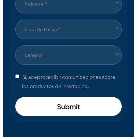
Industria*
Lista De Paises*
Lengua*
Sí, acepto recibir comunicaciones sobre
los productos de Interfacing.
Submit