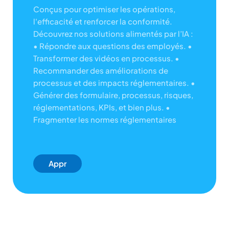
Conçus pour optimiser les opérations,
l'efficacité et renforcer la conformité.
Découvrez nos solutions alimentés par l’IA :
• Répondre aux questions des employés.
•
Transformer des vidéos en processus.
•
Recommander des améliorations de
processus et des impacts réglementaires.
•
Générer des formulaire, processus, risques,
réglementations, KPIs, et bien plus.
•
Fragmenter les normes réglementaires
Appr
Enez
-en
Plus