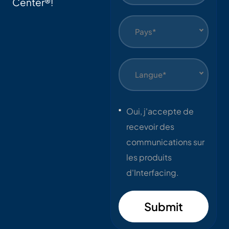
Center®!
Pays*
Langue*
Oui, j'accepte de
recevoir des
communications sur
les produits
d'Interfacing.
Submit