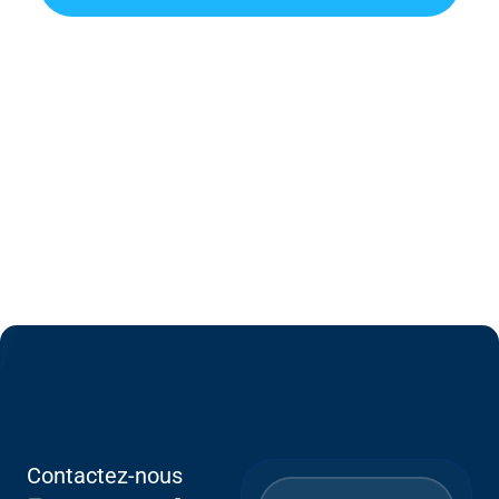
Pre
Nez
-en
Plu
S
Sur
L'IA
Ave
C
EP
C
Contactez-nous