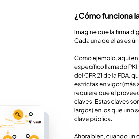
¿Cómo funciona la 
Imagine que la firma digi
Cada una de ellas es úni
Como ejemplo, aquí en 
específico llamado PKI. E
del CFR 21 de la FDA, q
estrictas en vigor (más 
requiere que el prove
claves. Estas claves s
largos) en los que uno s
clave pública.
Ahora bien, cuando un 