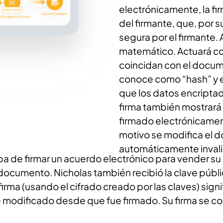
electrónicamente, la fir
del firmante, que, por
segura por el firmante.
matemático. Actuará co
coincidan con el docum
conoce como “hash” y en
que los datos encriptado
firma también mostrará
firmado electrónicament
motivo se modifica el d
automáticamente inval
e firmar un acuerdo electrónico para vender su ca
 documento. Nicholas también recibió la clave pú
firma (usando el cifrado creado por las claves) sig
modificado desde que fue firmado. Su firma se con