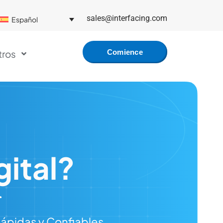
sales@interfacing.com
Español
tros
Comience
Gratis
gital?
Rápidas y Confiables