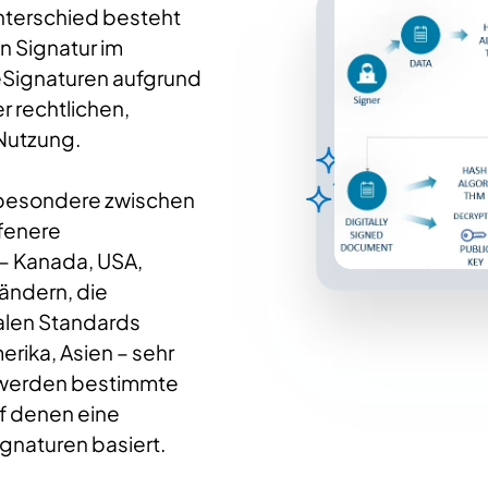
nterschied besteht
n Signatur im
 eSignaturen aufgrund
 rechtlichen,
 Nutzung.
sbesondere zwischen
fenere
– Kanada, USA,
Ländern, die
alen Standards
rika, Asien – sehr
s werden bestimmte
f denen eine
gnaturen basiert.