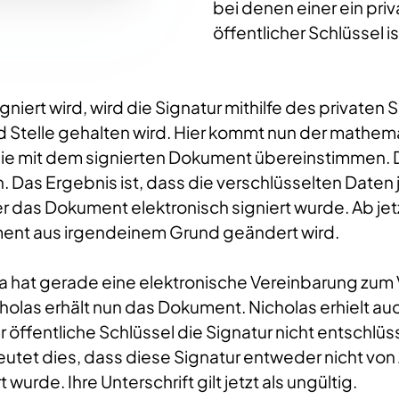
bei denen einer ein pri
öffentlicher Schlüssel is
iert wird, wird die Signatur mithilfe des privaten S
d Stelle gehalten wird. Hier kommt nun der mathemat
n, die mit dem signierten Dokument übereinstimmen. 
 Das Ergebnis ist, dass die verschlüsselten Daten je
der das Dokument elektronisch signiert wurde. Ab jetz
ent aus irgendeinem Grund geändert wird.
a hat gerade eine elektronische Vereinbarung zum 
cholas erhält nun das Dokument. Nicholas erhielt au
öffentliche Schlüssel die Signatur nicht entschlü
edeutet dies, dass diese Signatur entweder nicht 
urde. Ihre Unterschrift gilt jetzt als ungültig.