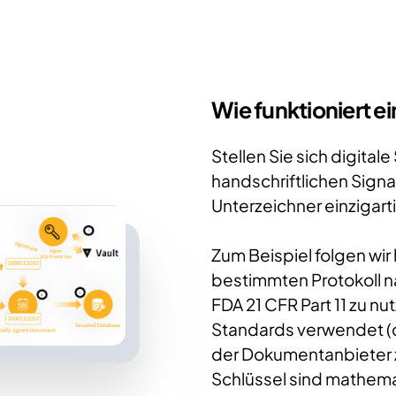
Wie funktioniert ei
Stellen Sie sich digitale
handschriftlichen Signat
Unterzeichner einzigart
Zum Beispiel folgen wir 
bestimmten Protokoll n
FDA 21 CFR Part 11 zu n
Standards verwendet (d
der Dokumentanbieter z
Schlüssel sind mathema