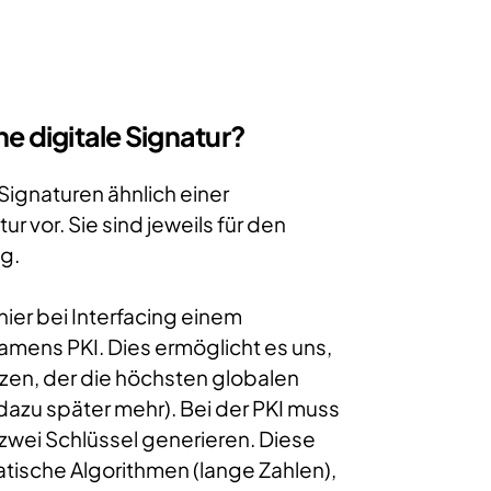
ne digitale Signatur?
 Signaturen ähnlich einer
ur vor. Sie sind jeweils für den
ig.
hier bei Interfacing einem
amens PKI. Dies ermöglicht es uns,
utzen, der die höchsten globalen
azu später mehr). Bei der PKI muss
wei Schlüssel generieren. Diese
tische Algorithmen (lange Zahlen),