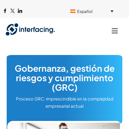
Español
Gobernanza, gestión de
riesgos y cumplimiento
(GRC)
Proceso GRC: imprescindible en la complejidad
empresarial actual