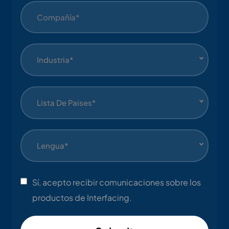
Industria*
Lista De Paises*
Lengua*
Sí, acepto recibir comunicaciones sobre los
productos de Interfacing.