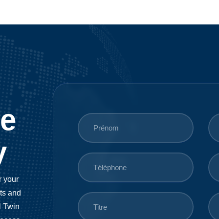
ee
y
r your
ts and
l Twin