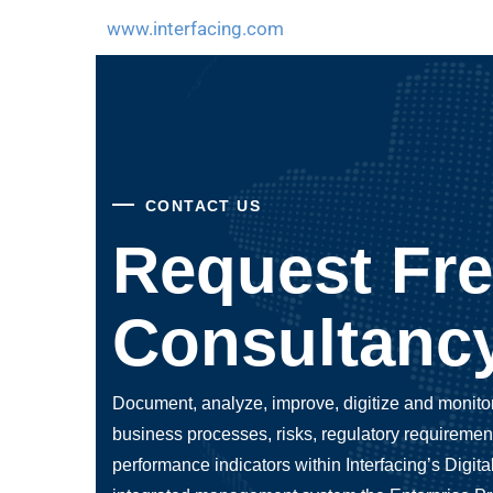
www.interfacing.com
CONTACT US
Request Fr
Consultanc
Document, analyze, improve, digitize and monito
business processes, risks, regulatory requiremen
performance indicators within Interfacing’s Digita