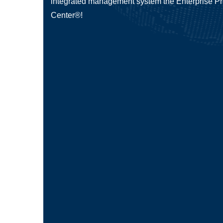
integrated management system the Enterprise P
Center®!