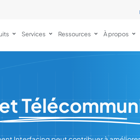
uits
Services
Ressources
À propos
et Télécommun
t Interfacing peut contribuer à améliorer 