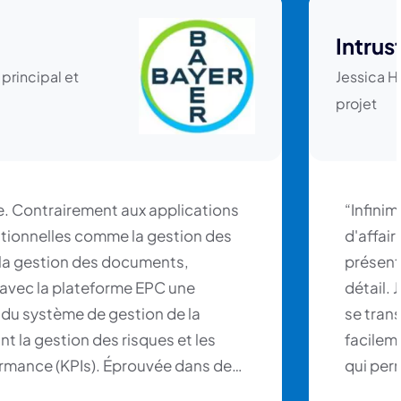
Intrus
 principal et
Jessica H.
projet
e. Contrairement aux applications
“Infinim
ditionnelles comme la gestion des
d'affair
la gestion des documents,
présent
 avec la plateforme EPC une
détail.
 du système de gestion de la
se trans
nt la gestion des risques et les
facileme
ormance (KPIs). Éprouvée dans de
qui perm
es (notamment dans le secteur
en ont b