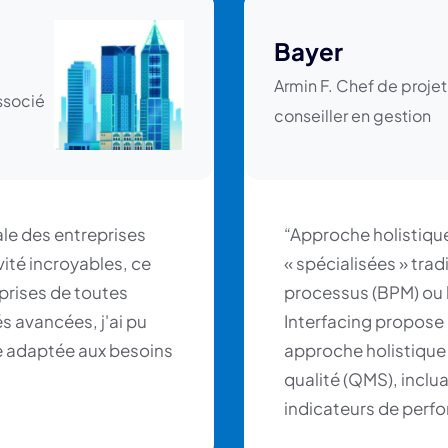
Bayer
Armin F. Chef de projet
ssocié
conseiller en gestion
ale des entreprises
“Approche holistiqu
ivité incroyables, ce
« spécialisées » tra
eprises de toutes
processus (BPM) ou 
és avancées, j'ai pu
Interfacing propose
e adaptée aux besoins
approche holistique
qualité (QMS), inclua
indicateurs de perf
nombreuses industri