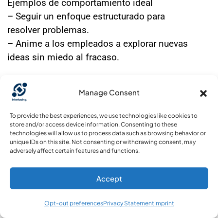
Ejemplos de comportamiento ideal
– Seguir un enfoque estructurado para
resolver problemas.
– Anime a los empleados a explorar nuevas
ideas sin miedo al fracaso.
Alineación de la solución de
Manage Consent
interconexión
To provide the best experiences, we use technologies like cookies to
Marcos estructurados y organizados
store and/or access device information. Consenting to these
technologies will allow us to process data such as browsing behavior or
Enfoques integrados de mejores prácticas:
unique IDs on this site. Not consenting or withdrawing consent, may
adversely affect certain features and functions.
(RACI, RASCI, SIPOC),
Metodologías científicas de mejora: Lean
Accept
Six Sigma, Simulación, análisis de impacto
Opt-out preferences
Privacy Statement
Imprint
basado en la inteligencia