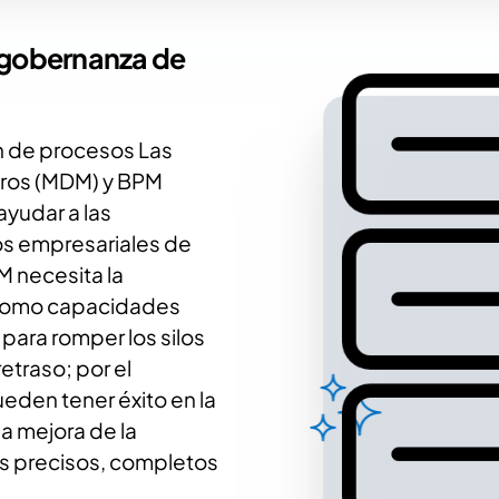
 gobernanza de
 de procesos Las
tros (MDM) y BPM
ayudar a las
vos empresariales de
M necesita la
í como capacidades
para romper los silos
etraso; por el
eden tener éxito en la
la mejora de la
tos precisos, completos