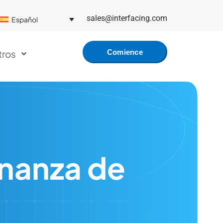
sales@interfacing.com
Español
tros
Comience
Gratis
nanza de