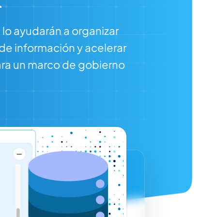
lo ayudarán a organizar
 de información y acelerar
para un marco de gobierno