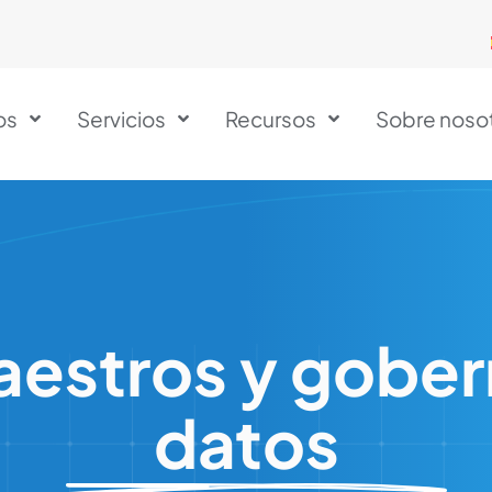
os
Servicios
Recursos
Sobre noso
aestros y gober
datos