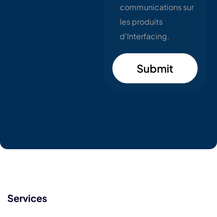
communications sur
les produits
d'Interfacing.
Submit
Services