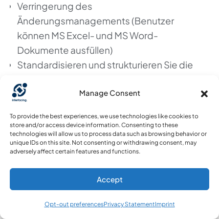
Verringerung des
Änderungsmanagements (Benutzer
können MS Excel- und MS Word-
Dokumente ausfüllen)
Standardisieren und strukturieren Sie die
Dokumentation zentral
Manage Consent
Nutzung von Parsing-Regeln durch
Verwendung von MS Excel- und MS Word-
To provide the best experiences, we use technologies like cookies to
basierten Tabellen
store and/or access device information. Consenting to these
technologies will allow us to process data such as browsing behavior or
Migrieren Sie einfach alle Ihre
unique IDs on this site. Not consenting or withdrawing consent, may
Prozessaktivitätsinhalte (Aufgabenname,
adversely affect certain features and functions.
Aufgabenverantwortlichkeiten, Verfahren
Accept
usw.)
Opt-out preferences
Privacy Statement
Imprint