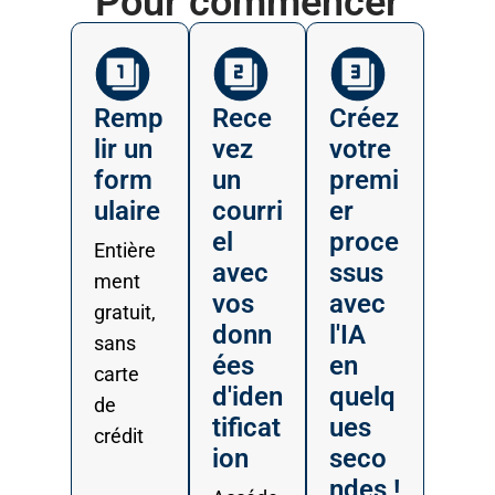
Pour commencer
Remp
Rece
Créez
lir un
vez
votre
form
un
premi
ulaire
courri
er
el
proce
Entière
avec
ssus
ment
vos
avec
gratuit,
donn
l'IA
sans
ées
en
carte
d'iden
quelq
de
tificat
ues
crédit
ion
seco
ndes !