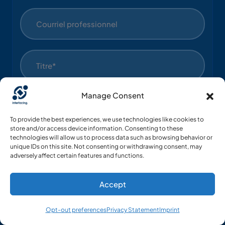
Manage Consent
To provide the best experiences, we use technologies like cookies to
store and/or access device information. Consenting to these
technologies will allow us to process data such as browsing behavior or
unique IDs on this site. Not consenting or withdrawing consent, may
Industrie*
adversely affect certain features and functions.
Accept
Pays*
Opt-out preferences
Privacy Statement
Imprint