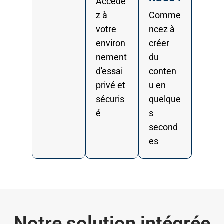
Accéde
z à
Comme
votre
ncez à
environ
créer
nement
du
d'essai
conten
privé et
u en
sécuris
quelque
é
s
second
es
Notre solution intégrée